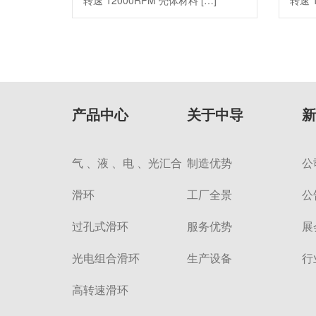
转速 12000RPM 壳体材料 […]
转速 
产品中心
关于中导
新
气 、液 、电 、光汇合
制造优势
公
滑环
工厂全景
公
过孔式滑环
服务优势
展
光电组合滑环
生产设备
行
高转速滑环