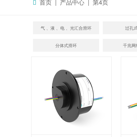
首页
|
产品中心
|
第4页
气 、液 、电 、光汇合滑环
过孔
分体式滑环
千兆网