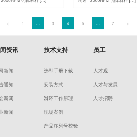
12000RPM 壳体材料 […]
转速 12000RPM 壳体材料 […]
<
1
…
3
4
5
…
7
>
闻资讯
技术支持
员工
司新闻
选型手册下载
人才观
告通知
安装方式
人才与发展
会新闻
滑环工作原理
人才招聘
业新闻
现场案例
产品序列号校验