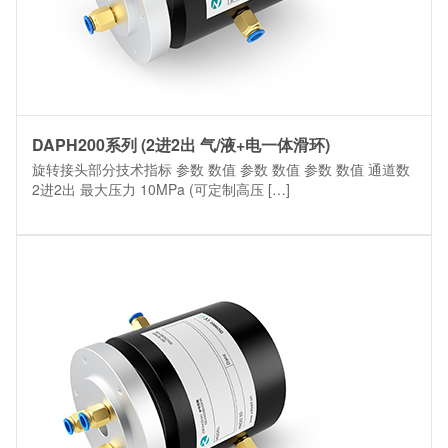
DAPH200系列 (2进2出 气/液+电一体滑环)
旋转接头部分技术指标 参数 数值 参数 数值 参数 数值 通道数
2进2出 最大压力 10MPa (可定制高压 […]