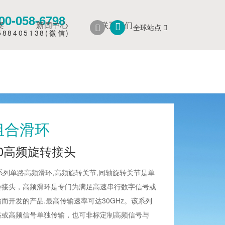
-058-6798
案
新闻中心
联系我们
全球站点
8405138(微信)
组合滑环
00高频旋转接头
0系列单路高频滑环,高频旋转关节,同轴旋转关节是单
转接头，高频滑环是专门为满足高速串行数字信号或
而开发的产品.最高传输速率可达30GHz。该系列
路或高频信号单独传输，也可非标定制高频信号与