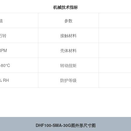
机械技术指标
值
参数
0万转
接触材料
RPM
壳体材料
~80℃
转动扭矩
% RH
防护等级
DHF100-SMA-30G图外形尺寸图