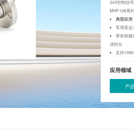
24V控制信
MHF108系
典型应用
军用雷达
带有射频信
清转台
支持108
应用领域
产