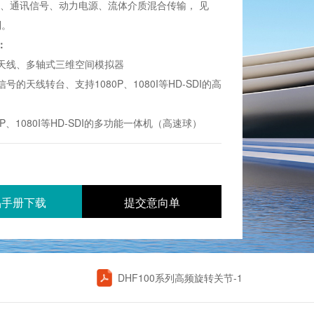
号、通讯信号、动力电源、流体介质混合传输， 见
列。
：
天线、多轴式三维空间模拟器
号的天线转台、支持1080P、1080I等HD-SDI的高
0P、1080I等HD-SDI的多功能一体机（高速球）
品手册下载
提交意向单
DHF100系列高频旋转关节-1