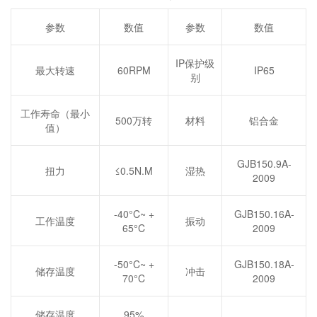
参数
数值
参数
数值
IP保护级
最大转速
60RPM
IP65
别
工作寿命（最小
500万转
材料
铝合金
值）
GJB150.9A-
扭力
≤0.5N.M
湿热
2009
-40°C~ +
GJB150.16A-
工作温度
振动
65°C
2009
-50°C~ +
GJB150.18A-
储存温度
冲击
70°C
2009
储存温度
95%