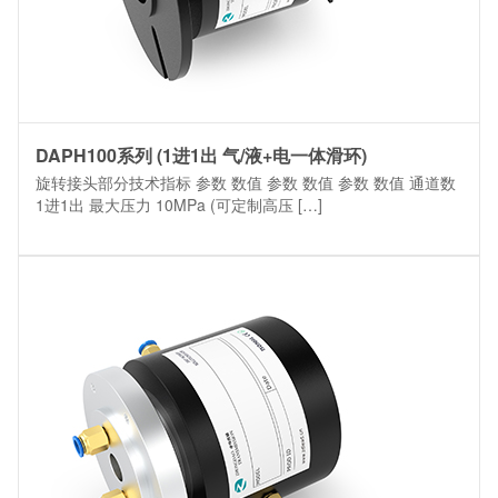
DAPH100系列 (1进1出 气/液+电一体滑环)
旋转接头部分技术指标 参数 数值 参数 数值 参数 数值 通道数
1进1出 最大压力 10MPa (可定制高压 […]