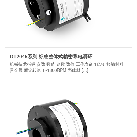
DT2045系列 标准整体式精密导电滑环
机械技术指标 参数 数值 参数 数值 工作寿命 1亿转 接触材料
贵金属 额定转速 1~1800RPM 壳体材 […]